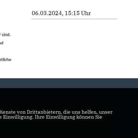
06.03.2024, 15:15 Uhr
 sind.
nd
tliche
enste von Drittanbietern, die uns helfen, unser
Einwilligung. Ihre Einwilligung können Sie