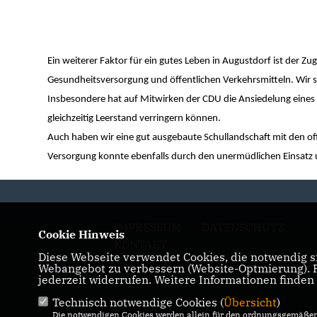
Ein weiterer Faktor für ein gutes Leben in Augustdorf ist der 
Gesundheitsversorgung und öffentlichen Verkehrsmitteln. Wir si
Insbesondere hat auf Mitwirken der CDU die Ansiedelung eines 
gleichzeitig Leerstand verringern können.
Auch haben wir eine gut ausgebaute Schullandschaft mit den off
Versorgung konnte ebenfalls durch den unermüdlichen Einsatz
IMPRESSUM
DATENSCHUTZ
Cookie Hinweis
KONTAKT
Diese Webseite verwendet Cookies, die notwendig si
Webangebot zu verbessern (Website-Optmierung). Fü
jederzeit widerrufen. Weitere Informationen finden
Technisch notwendige Cookies (
Übersicht
)
Die notwendigen Cookies werden allein für den ordnungsgemäßen 