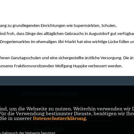
Zugang zu grundlegenden Einrichtungen wie Supermärkten, Schulen,
nd froh, dass Dinge des alltäglichen Gebrauchs in Augustdorf gut verfügbar
Drogeriemarktes im ehemaligen Jibi-Markt hat eine wichtige Lücke füllen u
enen Ganztagsschulen und eine sichergestellte ärztliche Versorgung. Die ärz
 unseres Fraktionsvorsitzenden Wolfgang Huppke verbessert werden.
CDU Kreisverband Lippe
nd, um die Webseite zu nutzen. Weiterhin verwenden wir Di
CDU NRW
r die Verwendung bestimmter Dienste, benötigen wir Ihre 
 Sie in unserer
Datenschutzerklärung
.
CDU Deutschlands
Gebrauch der Webseite benötigt.