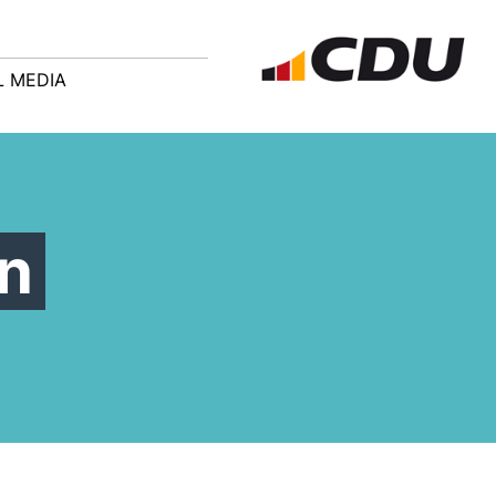
L MEDIA
n