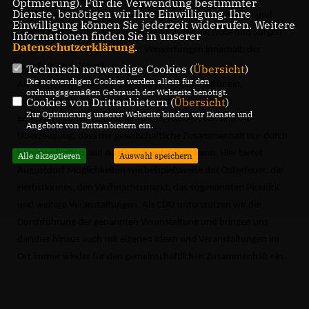
Optmierung). Für die Verwendung bestimmter
Dienste, benötigen wir Ihre Einwilligung. Ihre
Konfliktpotenzial aufgrund von Sprache, Religion, Werten und
Einwilligung können Sie jederzeit widerrufen. Weitere
Traditionen. Es fehlt oft das Verständnis für die Nöte und Sorgen
Informationen finden Sie in unserer
Datenschutzerklärung
.
des anderen, was zu massiven Verwerfungen innerhalb der
Gesellschaft geführt hat.
Technisch notwendige Cookies (
Übersicht
)
Die notwendigen Cookies werden allein für den
Als politische Verantwortliche setzen wir uns dafür ein,
ordnungsgemäßen Gebrauch der Webseite benötigt.
Cookies von Drittanbietern (
Übersicht
)
entstandenen Gräben wieder zuzuschütten und den
Zur Optimierung unserer Webseite binden wir Dienste und
gesellschaftlichen Zusammenhalt zu stärken. Wir sind der
Angebote von Drittanbietern ein.
Überzeugung, dass der gesellschaftliche Zusammenhalt nur durch
Kommunikation und Austausch entstehen kann. Hier bietet
Alle akzeptieren
Auswahl speichern
Augustdorf Möglichkeiten wie beispielsweise das Osterfeuer, die
Herbstkirmes, den Weihnachtsmarkt, das sogenannten Picknick
und weitere Veranstaltungen. Als CDU unterstützen wir die
Durchführung der genannten Veranstaltung und bringen uns
darüber hinaus auch mit eigenen Ideen und Veranstaltungen im
Ort immer wieder für den gemeinschaftlichen Zusammenhalt ein.