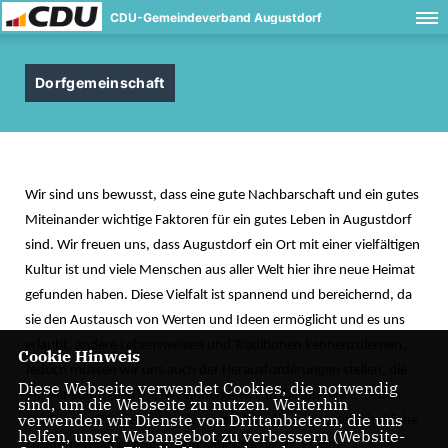
CDU-Gemeindeverband Augustdorf
Dorfgemeinschaft
Wir sind uns bewusst, dass eine gute Nachbarschaft und ein gutes
Miteinander wichtige Faktoren für ein gutes Leben in Augustdorf
sind. Wir freuen uns, dass Augustdorf ein Ort mit einer vielfältigen
Kultur ist und viele Menschen aus aller Welt hier ihre neue Heimat
gefunden haben. Diese Vielfalt ist spannend und bereichernd, da
sie den Austausch von Werten und Ideen ermöglicht und es uns
erlaubt, andere Lebensweisen und Traditionen kennenzulernen.
Cookie Hinweis
Jedoch müssen wir uns auch der Herausforderungen stellen, die
Diese Webseite verwendet Cookies, die notwendig
mit der kulturellen Vielfalt einhergehen. Insbesondere in Zeiten
sind, um die Webseite zu nutzen. Weiterhin
verwenden wir Dienste von Drittanbietern, die uns
der Corona-Pandemie war festzustellen, dass der gesellschaftliche
helfen, unser Webangebot zu verbessern (Website-
Zusammenhalt in Augustdorf sehr brüchig ist. Es gibt